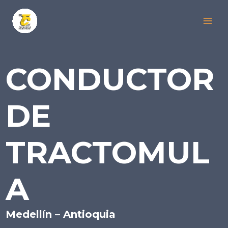
Ir
al
MAI
contenido
MEN
CONDUCTOR
DE
TRACTOMUL
A
Medellín – Antioquia