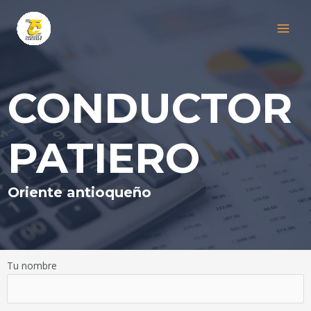
Ir
al
MAI
contenido
MEN
CONDUCTOR
PATIERO
Oriente antioqueño
Tu nombre