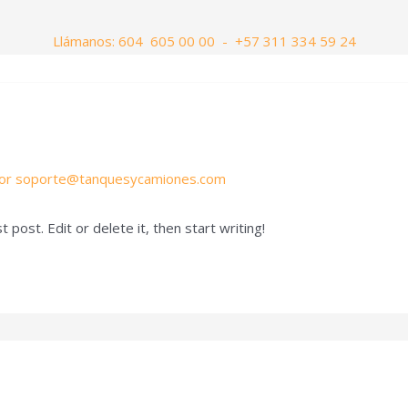
Llámanos: 604 605 00 00 - +57 311 334 59 24
on nosotros
Contáctenos
Portal
FundacionAlbor.co
or
soporte@tanquesycamiones.com
post. Edit or delete it, then start writing!