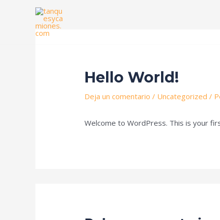
Ir
al
contenido
Inicio
Servicios
Nosotros
Trabaja c
Hello World!
Deja un comentario
/
Uncategorized
/ P
Welcome to WordPress. This is your first 